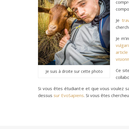
compre
compo
Je
tra
cherch
Je m’i
vulgar
article
vision
Ce sit
Je suis à droite sur cette photo
collab
Si vous êtes étudiant·e et que vous voulez sa
dessus
sur EvoSapiens
. Si vous êtes cherche