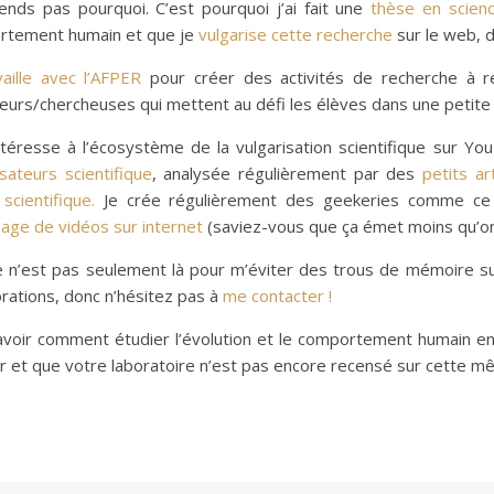
nds pas pourquoi. C’est pourquoi j’ai fait une
thèse en scienc
rtement humain et que je
vulgarise cette recherche
sur le web, 
vaille avec l’AFPER
pour créer des activités de recherche à ré
eurs/chercheuses qui mettent au défi les élèves dans une petite 
ntéresse à l’écosystème de la vulgarisation scientifique sur 
isateurs scientifique
, analysée régulièrement par des
petits ar
 scientifique.
Je crée régulièrement des geekeries comme c
nage de vidéos sur internet
(saviez-vous que ça émet moins qu’on n
e n’est pas seulement là pour m’éviter des trous de mémoire sur
orations, donc n’hésitez pas à
me contacter !
voir comment étudier l’évolution et le comportement humain en Fr
ur et que votre laboratoire n’est pas encore recensé sur cette 