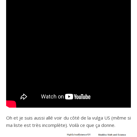
Oh et je suis aussi allé voir du côté de la vulga US (même si
ma liste est très incomplète). Voilà ce que ça donne.