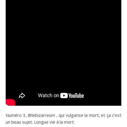
Numéro 3, @lebizarreum , qui vulgarise la mort, et ça c’est
un beau sujet. Longue vie à la mort.