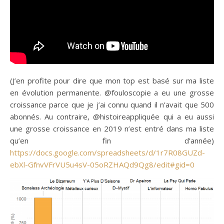
(J’en profite pour dire que mon top est basé sur ma liste
en évolution permanente. @fouloscopie a eu une grosse
croissance parce que je j’ai connu quand il n’avait que 500
abonnés. Au contraire, @histoireappliquée qui a eu aussi
une grosse croissance en 2019 n’est entré dans ma liste
qu’en fin d’année)
https://docs.google.com/spreadsheets/d/1r7R08GUZd-
ebXl-GfnvVFrVU5u4sV-05oRZHAQd9Qg8/edit#gid=0