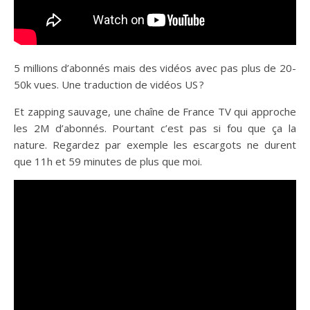
5 millions d’abonnés mais des vidéos avec pas plus de 20-
50k vues. Une traduction de vidéos US ?
Et zapping sauvage, une chaîne de France TV qui approche
les 2M d’abonnés. Pourtant c’est pas si fou que ça la
nature. Regardez par exemple les escargots ne durent
que 11h et 59 minutes de plus que moi.